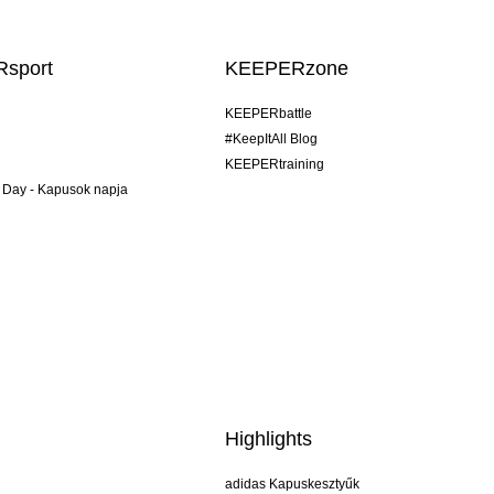
sport
KEEPERzone
KEEPERbattle
#KeepItAll Blog
KEEPERtraining
 Day - Kapusok napja
Highlights
adidas Kapuskesztyűk