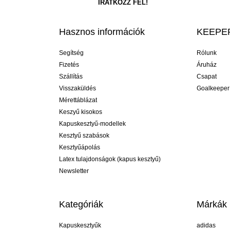
Hasznos információk
KEEPER
Segítség
Rólunk
Fizetés
Áruház
Szállítás
Csapat
Visszaküldés
Goalkeeper
Mérettáblázat
Keszyű kisokos
Kapuskesztyű-modellek
Kesztyű szabások
Kesztyűápolás
Latex tulajdonságok (kapus kesztyű)
Newsletter
Kategóriák
Márkák
Kapuskesztyűk
adidas