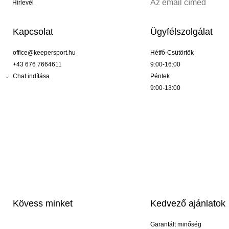
Hírlevél
Kapcsolat
Ügyfélszolgálat
office@keepersport.hu
Hétfő-Csütörtök
+43 676 7664611
9:00-16:00
Chat indítása
Péntek
9:00-13:00
Kövess minket
Kedvező ajánlatok
Garantált minőség