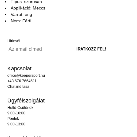
Típus: szorosan
Applikáció: Meccs
Varrat: eng
Nem: Férfi
Hírlevél
Kapcsolat
office@keepersport.hu
+43 676 7664611
Chat indítása
Ügyfélszolgálat
Hétfő-Csütörtök
9:00-16:00
Péntek
9:00-13:00