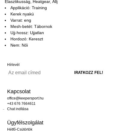
Elasztikusság, Heatgear, Állj
Applikáció: Training
Kerek nyakú
Varrat: eng
Mesh-betét: Tábornok
Ujj-hossz: Ujjatlan
Hordozó: Kereszt
Nem: Női
Hírlevél
Kapcsolat
office@keepersport.hu
+43 676 7664611
Chat indítása
Ügyfélszolgálat
Hétfő-Csütörtök