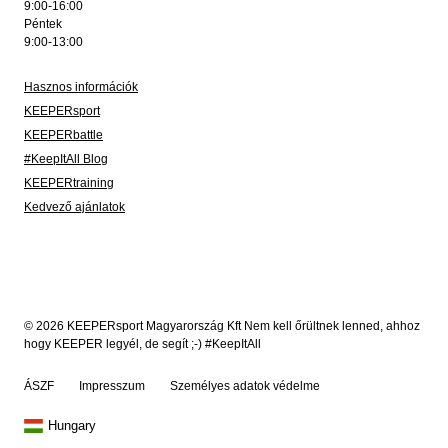
9:00-16:00
Péntek
9:00-13:00
Hasznos információk
KEEPERsport
KEEPERbattle
#KeepItAll Blog
KEEPERtraining
Kedvező ajánlatok
© 2026 KEEPERsport Magyarország Kft Nem kell őrültnek lenned, ahhoz
hogy KEEPER legyél, de segít ;-) #KeepItAll
ÁSZF
Impresszum
Személyes adatok védelme
Hungary