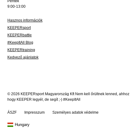
Péntek
9:00-13:00
Hasznos információk
KEEPERsport
KEEPERbattle
#KeepItAll Blog
KEEPERtraining
Kedvező ajánlatok
© 2026 KEEPERsport Magyarország Kft Nem kell őrültnek lenned, ahhoz
hogy KEEPER legyél, de segít ;-) #KeepItAll
ÁSZF
Impresszum
Személyes adatok védelme
Hungary