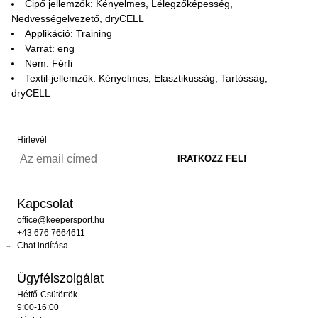
Cipő jellemzők: Kényelmes, Lélegzőképesség,
Nedvességelvezető, dryCELL
Applikáció: Training
Varrat: eng
Nem: Férfi
Textil-jellemzők: Kényelmes, Elasztikusság, Tartósság,
dryCELL
Hírlevél
Kapcsolat
office@keepersport.hu
+43 676 7664611
Chat indítása
Ügyfélszolgálat
Hétfő-Csütörtök
9:00-16:00