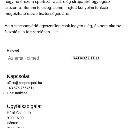
hogy ne érezd a sportszár alatt; elég strapabíró egy egész
szezonra. Semmi felesleg, semmi rejtett kényelmi funkció –
megbízható darab tisztességes áron.
Ha a sípcsontvédő egyszerűen csak legyen elég, és nem akarsz
filozofálni a felszerelésen – itt.
Hírlevél
Kapcsolat
office@keepersport.hu
+43 676 7664611
Chat indítása
Ügyfélszolgálat
Hétfő-Csütörtök
9:00-16:00
Péntek