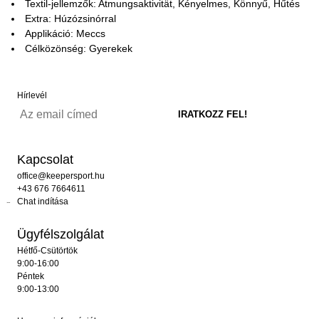
Textil-jellemzők: Atmungsaktivität, Kényelmes, Könnyű, Hűtés
Extra: Húzózsinórral
Applikáció: Meccs
Célközönség: Gyerekek
Hírlevél
Kapcsolat
office@keepersport.hu
+43 676 7664611
Chat indítása
Ügyfélszolgálat
Hétfő-Csütörtök
9:00-16:00
Péntek
9:00-13:00