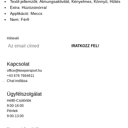
Textil-jellemzők: Atmungsaktivität, Kényelmes, Könnyű, Hűtés
Extra: Húzózsinórral
Applikáció: Meccs
Nem: Férfi
Hírlevél
Kapcsolat
office@keepersport.hu
+43 676 7664611
Chat indítása
Ügyfélszolgálat
Hétfő-Csütörtök
9:00-16:00
Péntek
9:00-13:00