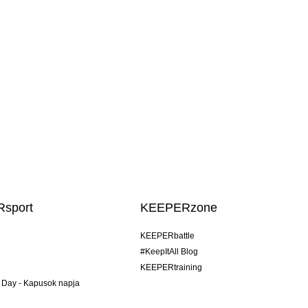
sport
KEEPERzone
KEEPERbattle
#KeepItAll Blog
KEEPERtraining
 Day - Kapusok napja