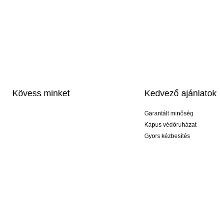
Kövess minket
Kedvező ajánlatok
Garantált minőség
Kapus védőruházat
Gyors kézbesítés
Profi feliratozás
Exkluzív kesztyűk
Akciós csomagok