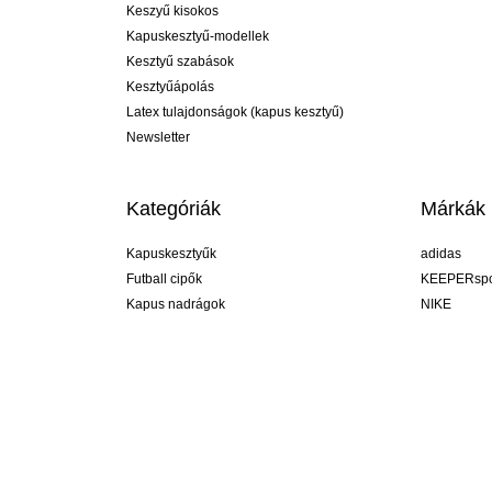
Keszyű kisokos
Kapuskesztyű-modellek
Kesztyű szabások
Kesztyűápolás
Latex tulajdonságok (kapus kesztyű)
Newsletter
Kategóriák
Márkák
Kapuskesztyűk
adidas
Futball cipők
KEEPERspo
Kapus nadrágok
NIKE
Kapusmezek
Puma
Kapus alánadrág
REUSCH
Sells Goal
uhlsport
Elite Sport
rehab