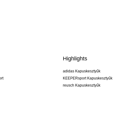
Highlights
adidas Kapuskesztyűk
rt
KEEPERsport Kapuskesztyűk
reusch Kapuskesztyűk
uhlsport Kapuskesztyűk
rehab Kapuskesztyűk
keeper
NIKE Kapuskesztyűk
PUMA Kapuskesztyűk
SELLS Kapuskesztyűk