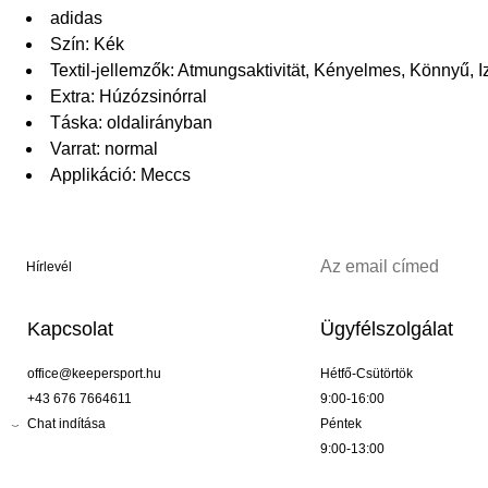
adidas
Szín: Kék
Textil-jellemzők: Atmungsaktivität, Kényelmes, Könnyű, 
Extra: Húzózsinórral
Táska: oldalirányban
Varrat: normal
Applikáció: Meccs
Hírlevél
Kapcsolat
Ügyfélszolgálat
office@keepersport.hu
Hétfő-Csütörtök
+43 676 7664611
9:00-16:00
Chat indítása
Péntek
9:00-13:00