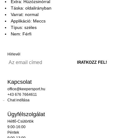
Extra: Húzózsinórral
Táska: oldalirányban
Varrat: normal
Applikáció: Meccs
Típus: széles
Nem: Férfi
Hírlevél
Kapcsolat
office@keepersport.hu
+43 676 7664611
Chat indítása
Ügyfélszolgálat
Hétfő-Csütörtök
9:00-16:00
Péntek