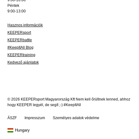
Péntek
9:00-13:00
Hasznos információk
KEEPERsport
KEEPERbattle
#KeepItAll Blog
KEEPERtraining
Kedvező ajánlatok
© 2026 KEEPERsport Magyarország Kft Nem kell őrültnek lenned, ahhoz
hogy KEEPER legyél, de segít ;-) #KeepItAll
ÁSZF
Impresszum
Személyes adatok védelme
Hungary