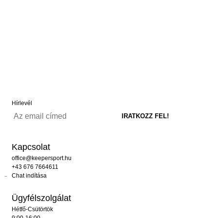
Hírlevél
Kapcsolat
office@keepersport.hu
+43 676 7664611
Chat indítása
Ügyfélszolgálat
Hétfő-Csütörtök
9:00-16:00