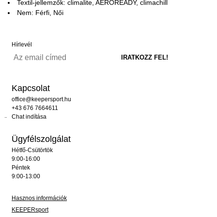
Textil-jellemzők: climalite, AEROREADY, climachill
Nem: Férfi, Női
Hírlevél
Kapcsolat
office@keepersport.hu
+43 676 7664611
Chat indítása
Ügyfélszolgálat
Hétfő-Csütörtök
9:00-16:00
Péntek
9:00-13:00
Hasznos információk
KEEPERsport