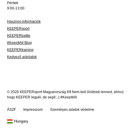
Péntek
9:00-13:00
Hasznos információk
KEEPERsport
KEEPERbattle
#KeepItAll Blog
KEEPERtraining
Kedvező ajánlatok
© 2026 KEEPERsport Magyarország Kft Nem kell őrültnek lenned, ahhoz
hogy KEEPER legyél, de segít ;-) #KeepItAll
ÁSZF
Impresszum
Személyes adatok védelme
Hungary