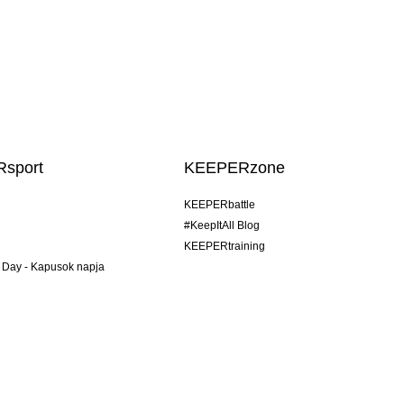
sport
KEEPERzone
KEEPERbattle
#KeepItAll Blog
KEEPERtraining
 Day - Kapusok napja