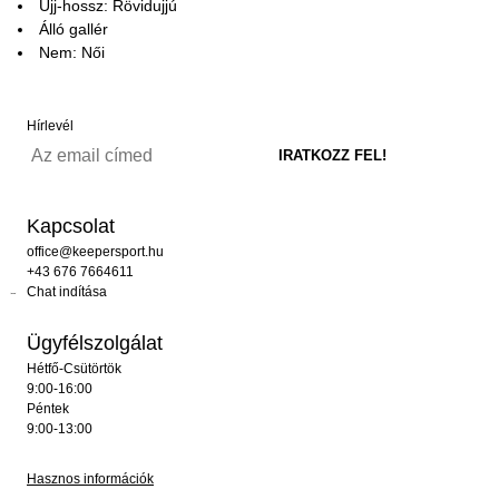
Ujj-hossz: Rövidujjú
Álló gallér
Nem: Női
Hírlevél
Kapcsolat
office@keepersport.hu
+43 676 7664611
Chat indítása
Ügyfélszolgálat
Hétfő-Csütörtök
9:00-16:00
Péntek
9:00-13:00
Hasznos információk