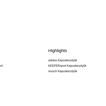
Highlights
adidas Kapuskesztyűk
rt
KEEPERsport Kapuskesztyűk
reusch Kapuskesztyűk
uhlsport Kapuskesztyűk
rehab Kapuskesztyűk
keeper
NIKE Kapuskesztyűk
PUMA Kapuskesztyűk
SELLS Kapuskesztyűk