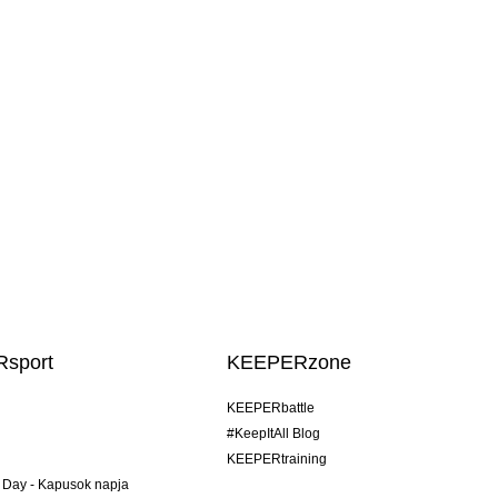
sport
KEEPERzone
KEEPERbattle
#KeepItAll Blog
KEEPERtraining
 Day - Kapusok napja