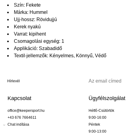
Szín: Fekete
Márka: Hummel
Ujj-hossz: Rövidujjú
Kerek nyakú
Varrat: kipihent
Csomagolási egység: 1
Applikáció: Szabadidő
Textil-jellemzők: Kényelmes, Könnyű, Védő
Hírlevél
Kapcsolat
Ügyfélszolgálat
office@keepersport.hu
Hétfő-Csütörtök
+43 676 7664611
9:00-16:00
Chat indítása
Péntek
9:00-13:00