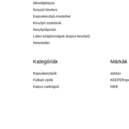
Mérettáblázat
Keszyű kisokos
Kapuskesztyű-modellek
Kesztyű szabások
Kesztyűápolás
Latex tulajdonságok (kapus kesztyű)
Newsletter
Kategóriák
Márkák
Kapuskesztyűk
adidas
Futball cipők
KEEPERspo
Kapus nadrágok
NIKE
Kapusmezek
Puma
Kapus alánadrág
REUSCH
Sells Goal
uhlsport
Elite Sport
rehab