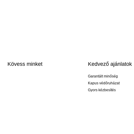
Kövess minket
Kedvező ajánlatok
Garantált minőség
Kapus védőruházat
Gyors kézbesítés
Profi feliratozás
Exkluzív kesztyűk
Akciós csomagok