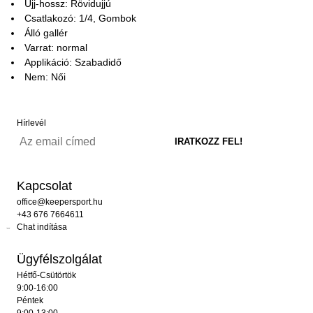
Ujj-hossz: Rövidujjú
Csatlakozó: 1/4, Gombok
Álló gallér
Varrat: normal
Applikáció: Szabadidő
Nem: Női
Hírlevél
Kapcsolat
office@keepersport.hu
+43 676 7664611
Chat indítása
Ügyfélszolgálat
Hétfő-Csütörtök
9:00-16:00
Péntek