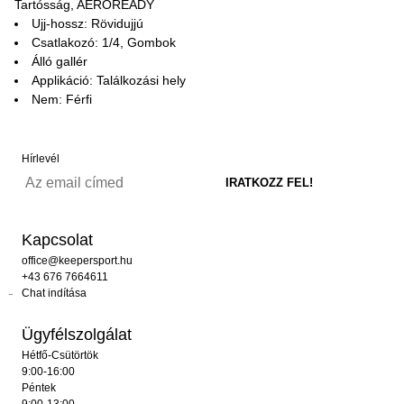
Tartósság, AEROREADY
Ujj-hossz: Rövidujjú
Csatlakozó: 1/4, Gombok
Álló gallér
Applikáció: Találkozási hely
Nem: Férfi
Hírlevél
Kapcsolat
office@keepersport.hu
+43 676 7664611
Chat indítása
Ügyfélszolgálat
Hétfő-Csütörtök
9:00-16:00
Péntek