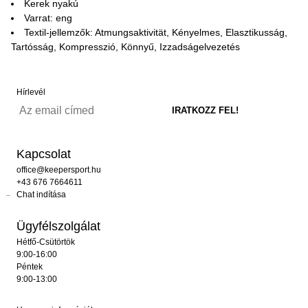
Kerek nyakú
Varrat: eng
Textil-jellemzők: Atmungsaktivität, Kényelmes, Elasztikusság,
Tartósság, Kompresszió, Könnyű, Izzadságelvezetés
Hírlevél
Kapcsolat
office@keepersport.hu
+43 676 7664611
Chat indítása
Ügyfélszolgálat
Hétfő-Csütörtök
9:00-16:00
Péntek
9:00-13:00