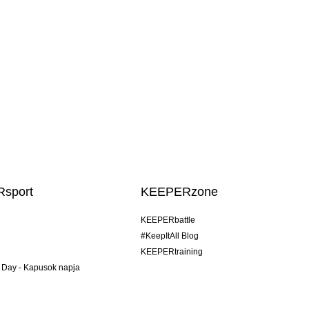
sport
KEEPERzone
KEEPERbattle
#KeepItAll Blog
KEEPERtraining
 Day - Kapusok napja