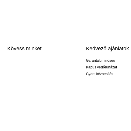
Kövess minket
Kedvező ajánlatok
Garantált minőség
Kapus védőruházat
Gyors kézbesítés
Profi feliratozás
Exkluzív kesztyűk
Akciós csomagok