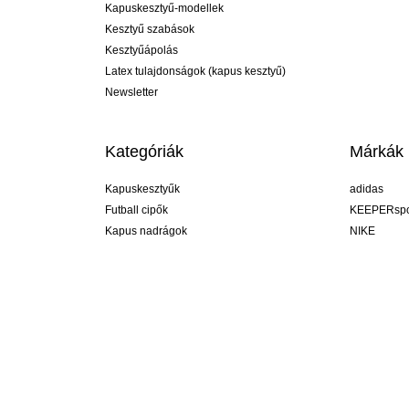
Kapuskesztyű-modellek
Kesztyű szabások
Kesztyűápolás
Latex tulajdonságok (kapus kesztyű)
Newsletter
Kategóriák
Márkák
Kapuskesztyűk
adidas
Futball cipők
KEEPERspo
Kapus nadrágok
NIKE
Kapusmezek
Puma
Kapus alánadrág
REUSCH
Sells Goal
uhlsport
Elite Sport
rehab