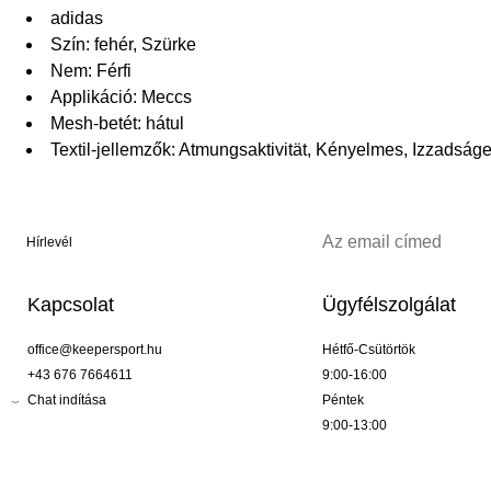
adidas
Szín: fehér, Szürke
Nem: Férfi
Applikáció: Meccs
Mesh-betét: hátul
Textil-jellemzők: Atmungsaktivität, Kényelmes, Izzadság
Hírlevél
Kapcsolat
Ügyfélszolgálat
office@keepersport.hu
Hétfő-Csütörtök
+43 676 7664611
9:00-16:00
Chat indítása
Péntek
9:00-13:00