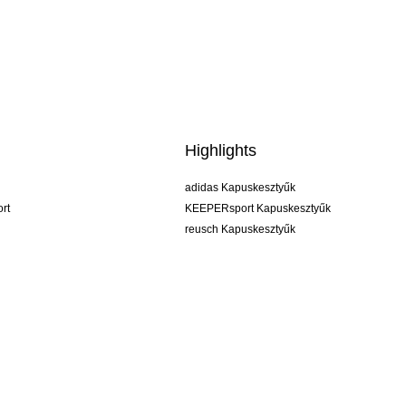
Highlights
adidas Kapuskesztyűk
rt
KEEPERsport Kapuskesztyűk
reusch Kapuskesztyűk
uhlsport Kapuskesztyűk
rehab Kapuskesztyűk
keeper
NIKE Kapuskesztyűk
PUMA Kapuskesztyűk
SELLS Kapuskesztyűk