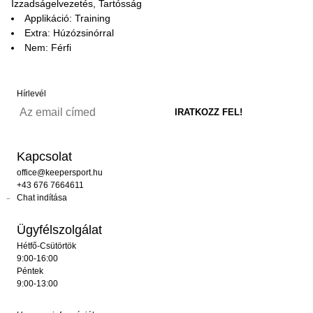
Izzadságelvezetés, Tartósság
Applikáció: Training
Extra: Húzózsinórral
Nem: Férfi
Hírlevél
Kapcsolat
office@keepersport.hu
+43 676 7664611
Chat indítása
Ügyfélszolgálat
Hétfő-Csütörtök
9:00-16:00
Péntek
9:00-13:00