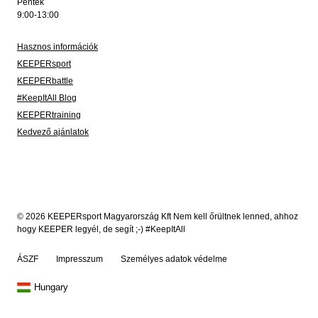
Péntek
9:00-13:00
Hasznos információk
KEEPERsport
KEEPERbattle
#KeepItAll Blog
KEEPERtraining
Kedvező ajánlatok
© 2026 KEEPERsport Magyarország Kft Nem kell őrültnek lenned, ahhoz
hogy KEEPER legyél, de segít ;-) #KeepItAll
ÁSZF
Impresszum
Személyes adatok védelme
Hungary