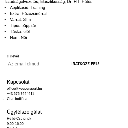
Izzadságelvezetés, Elasztikusság, Dri-FIT, Hűtés
Applikáció: Training
Extra: Húzózsinórral
Varrat: Slim
Típus: Zippzár
Táska: elöl
Nem: Női
Hírlevél
Kapcsolat
office@keepersport.hu
+43 676 7664611
Chat indítása
Ügyfélszolgálat
Hétfő-Csütörtök
9:00-16:00