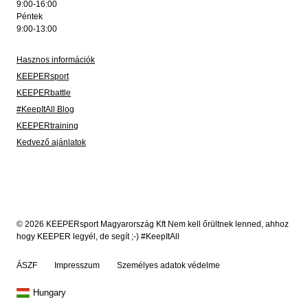
9:00-16:00
Péntek
9:00-13:00
Hasznos információk
KEEPERsport
KEEPERbattle
#KeepItAll Blog
KEEPERtraining
Kedvező ajánlatok
© 2026 KEEPERsport Magyarország Kft Nem kell őrültnek lenned, ahhoz
hogy KEEPER legyél, de segít ;-) #KeepItAll
ÁSZF
Impresszum
Személyes adatok védelme
Hungary