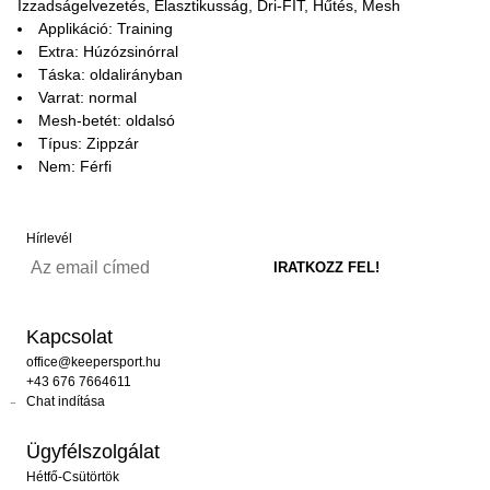
Izzadságelvezetés, Elasztikusság, Dri-FIT, Hűtés, Mesh
Applikáció: Training
Extra: Húzózsinórral
Táska: oldalirányban
Varrat: normal
Mesh-betét: oldalsó
Típus: Zippzár
Nem: Férfi
Hírlevél
Kapcsolat
office@keepersport.hu
+43 676 7664611
Chat indítása
Ügyfélszolgálat
Hétfő-Csütörtök