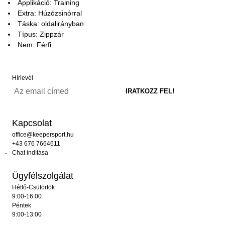
Applikáció: Training
Extra: Húzózsinórral
Táska: oldalirányban
Típus: Zippzár
Nem: Férfi
Hírlevél
Kapcsolat
office@keepersport.hu
+43 676 7664611
Chat indítása
Ügyfélszolgálat
Hétfő-Csütörtök
9:00-16:00
Péntek
9:00-13:00