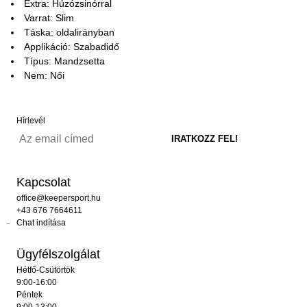
Extra: Húzózsinórral
Varrat: Slim
Táska: oldalirányban
Applikáció: Szabadidő
Típus: Mandzsetta
Nem: Női
Hírlevél
Kapcsolat
office@keepersport.hu
+43 676 7664611
Chat indítása
Ügyfélszolgálat
Hétfő-Csütörtök
9:00-16:00
Péntek