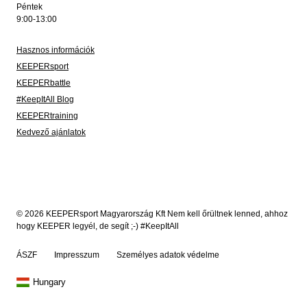
Péntek
9:00-13:00
Hasznos információk
KEEPERsport
KEEPERbattle
#KeepItAll Blog
KEEPERtraining
Kedvező ajánlatok
© 2026 KEEPERsport Magyarország Kft Nem kell őrültnek lenned, ahhoz
hogy KEEPER legyél, de segít ;-) #KeepItAll
ÁSZF
Impresszum
Személyes adatok védelme
Hungary