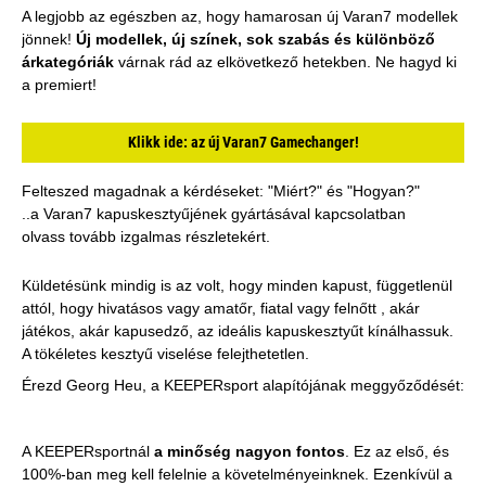
A legjobb az egészben az, hogy hamarosan új Varan7 modellek
jönnek!
Új modellek, új színek, sok szabás és különböző
árkategóriák
várnak rád az elkövetkező hetekben. Ne hagyd ki
a premiert!
Klikk ide: az új Varan7 Gamechanger!
Felteszed magadnak a kérdéseket: "Miért?" és "Hogyan?"
..a Varan7 kapuskesztyűjének gyártásával kapcsolatban
olvass tovább izgalmas részletekért.
Küldetésünk mindig is az volt, hogy minden kapust, függetlenül
attól, hogy hivatásos vagy amatőr, fiatal vagy felnőtt , akár
játékos, akár kapusedző, az ideális kapuskesztyűt kínálhassuk.
A tökéletes kesztyű viselése felejthetetlen.
Érezd Georg Heu, a KEEPERsport alapítójának meggyőződését:
A KEEPERsportnál
a minőség nagyon fontos
. Ez az első, és
100%-ban meg kell felelnie a követelményeinknek. Ezenkívül a