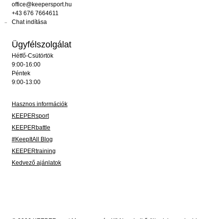
office@keepersport.hu
+43 676 7664611
Chat indítása
Ügyfélszolgálat
Hétfő-Csütörtök
9:00-16:00
Péntek
9:00-13:00
Hasznos információk
KEEPERsport
KEEPERbattle
#KeepItAll Blog
KEEPERtraining
Kedvező ajánlatok