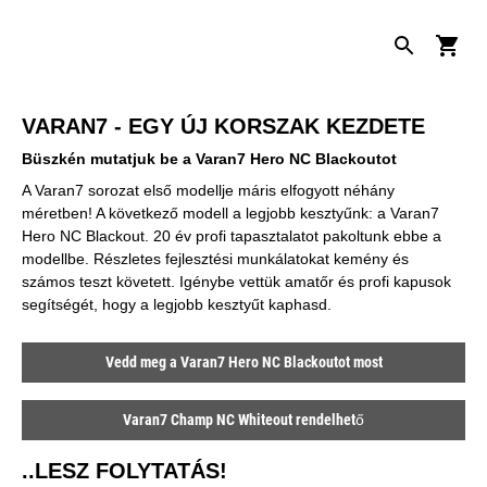
VARAN7 - EGY ÚJ KORSZAK KEZDETE
Büszkén mutatjuk be a Varan7 Hero NC Blackoutot
A Varan7 sorozat első modellje máris elfogyott néhány
méretben! A következő modell a legjobb kesztyűnk: a Varan7
Hero NC Blackout. 20 év profi tapasztalatot pakoltunk ebbe a
modellbe. Részletes fejlesztési munkálatokat kemény és
számos teszt követett. Igénybe vettük amatőr és profi kapusok
segítségét, hogy a legjobb kesztyűt kaphasd.
Vedd meg a Varan7 Hero NC Blackoutot most
Varan7 Champ NC Whiteout rendelhető
..LESZ FOLYTATÁS!