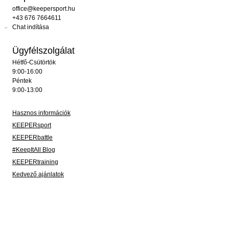
office@keepersport.hu
+43 676 7664611
Chat indítása
Ügyfélszolgálat
Hétfő-Csütörtök
9:00-16:00
Péntek
9:00-13:00
Hasznos információk
KEEPERsport
KEEPERbattle
#KeepItAll Blog
KEEPERtraining
Kedvező ajánlatok