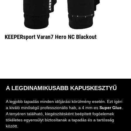
KEEPERsport Varan7 Hero NC Blackout
A LEGDINAMIKUSABB KAPUSKESZTYŰ
A legjobb tapadás minden időjárási körülmény esetén. Ezt ígéri
a kiváló minőségű professzionális hab, a 4 mm-es
Super Glue
.
A tenyéren található, kiegészítésként beépített fogóelemek
tökéletes egyensúlyt biztosítanak a tapadás és a tartósság
között.