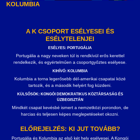
KOLUMBIA
A K CSOPORT ESÉLYESEI ÉS
ESÉLYTELENJEI
ESÉLYES: PORTUGÁLIA
Portugália a nagy neveken túl is rendkívül erős kerettel
rendelkezik, és egyértelműen a csoportgyőztes esélyese.
KIHÍVÓ: KOLUMBIA
Kolumbia a torna legerősebb dél-amerikai csapatai közé
tartozik, és a második helyért fog küzdeni.
KÜLSŐSÖK: KONGÓI DEMOKRATIKUS KÖZTÁRSASÁG ÉS
ÜZBEGISZTÁN
Mindkét csapat kevésbé ismert a nemzetközi porondon, de
harcias és teljesen képes meglepetéseket okozni.
ELŐREJELZÉS: KI JUT TOVÁBB?
Portugália és Kolumbia az első két hely esélyesei. A Kongói