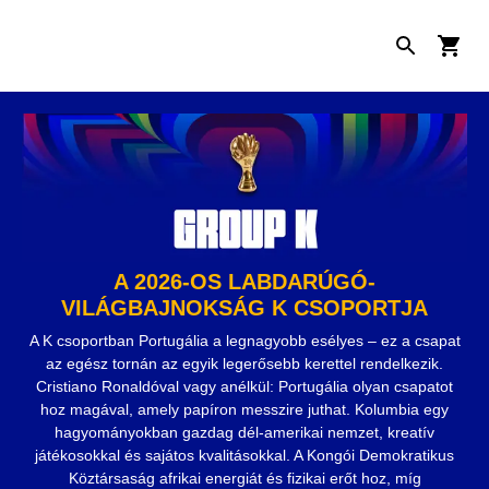
A 2026-OS LABDARÚGÓ-
VILÁGBAJNOKSÁG K CSOPORTJA
A K csoportban Portugália a legnagyobb esélyes – ez a csapat
az egész tornán az egyik legerősebb kerettel rendelkezik.
Cristiano Ronaldóval vagy anélkül: Portugália olyan csapatot
hoz magával, amely papíron messzire juthat. Kolumbia egy
hagyományokban gazdag dél-amerikai nemzet, kreatív
játékosokkal és sajátos kvalitásokkal. A Kongói Demokratikus
Köztársaság afrikai energiát és fizikai erőt hoz, míg