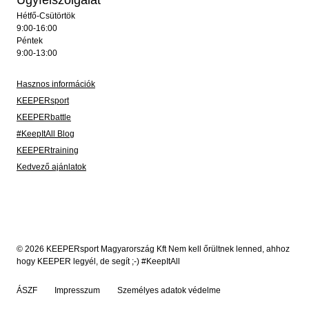
Hétfő-Csütörtök
9:00-16:00
Péntek
9:00-13:00
Hasznos információk
KEEPERsport
KEEPERbattle
#KeepItAll Blog
KEEPERtraining
Kedvező ajánlatok
© 2026 KEEPERsport Magyarország Kft Nem kell őrültnek lenned, ahhoz
hogy KEEPER legyél, de segít ;-) #KeepItAll
ÁSZF
Impresszum
Személyes adatok védelme