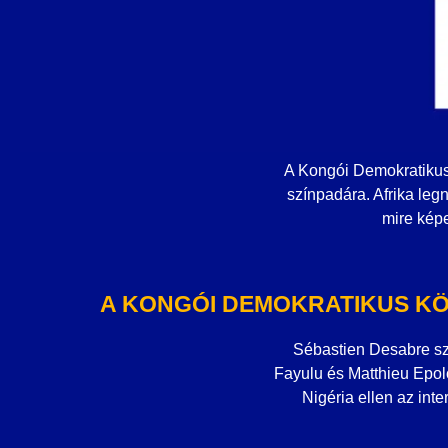
A Kongói Demokratikus 
színpadára. Afrika leg
mire képe
A KONGÓI DEMOKRATIKUS K
Sébastien Desabre sz
Fayulu és Matthieu Epol
Nigéria ellen az int