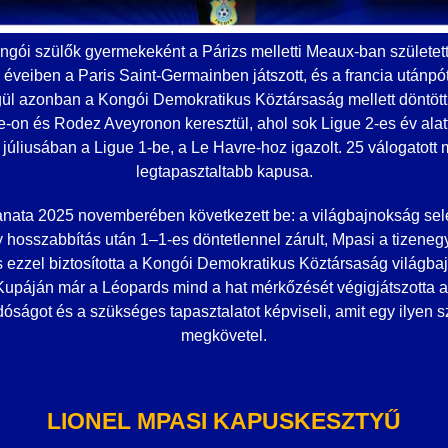
ongói szülők gyermekeként a Párizs melletti Meaux-ban születet
i éveiben a Paris Saint-Germainben játszott, és a francia utánp
égül azonban a Kongói Demokratikus Köztársaság mellett döntött.
se-on és Rodez Aveyronon keresztül, ahol sok Ligue 2-es év ala
 júliusában a Ligue 1-be, a Le Havre-hoz igazolt. 25 válogatott
legtapasztaltabb kapusa.
lanata 2025 novemberében következett be: a világbajnokság se
y hosszabbítás után 1–1-es döntetlennel zárult, Mpasi a tizene
 ezzel biztosította a Kongói Demokratikus Köztársaság világbaj
Kupáján már a Léopards mind a hat mérkőzését végigjátszotta a
óságot és a szükséges tapasztalatot képviseli, amit egy ilyen 
megkövetel.
LIONEL MPASI KAPUSKESZTYŰ