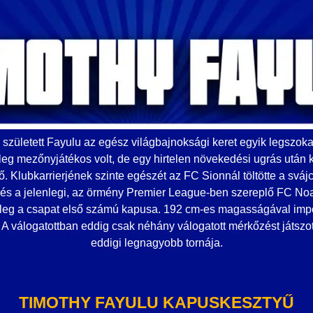
született Fayulu az egész világbajnoksági keret egyik legszoka
leg mezőnyjátékos volt, de egy hirtelen növekedési ugrás után ka
elő. Klubkarrierjének szinte egészét az FC Sionnál töltötte a sv
s és a jelenlegi, az örmény Premier League-ben szereplő FC No
enleg a csapat első számú kapusa. 192 cm-es magasságával impoz
A válogatottban eddig csak néhány válogatott mérkőzést játszot
eddigi legnagyobb tornája.
TIMOTHY FAYULU KAPUSKESZTYŰ