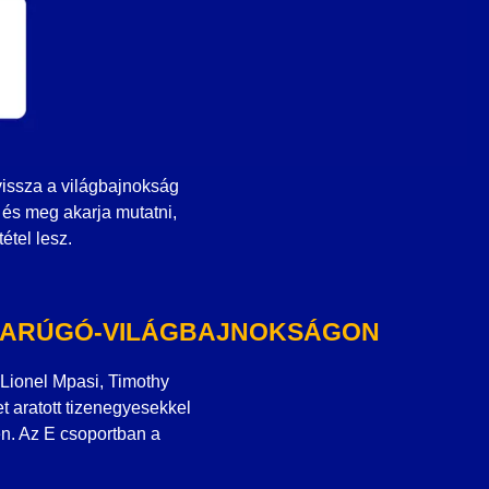
vissza a világbajnokság
 és meg akarja mutatni,
étel lesz.
BDARÚGÓ-VILÁGBAJNOKSÁGON
Lionel Mpasi, Timothy
 aratott tizenegyesekkel
en. Az E csoportban a