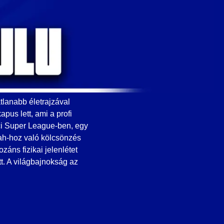
tlanabb életrajzával
pus lett, ami a profi
ájci Super League-ben, egy
ah-hoz való kölcsönzés
áns fizikai jelenlétet
t. A világbajnokság az