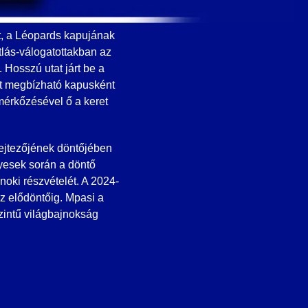
t, a Léopards kapujának
ótlás-válogatottakban az
 Hosszú utat járt be a
tt megbízható kapusként
 mérkőzésével ő a keret
lejtezőjének döntőjében
gyesek során a döntő
noki részvételét. A 2024-
z elődöntőig. Mpasi a
szintű világbajnokság