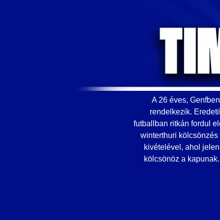
A 26 éves, Genfben 
rendelkezik. Eredeti
futballban ritkán fordul 
winterthuri kölcsönzé
kivételével, ahol jel
kölcsönöz a kapunak. 