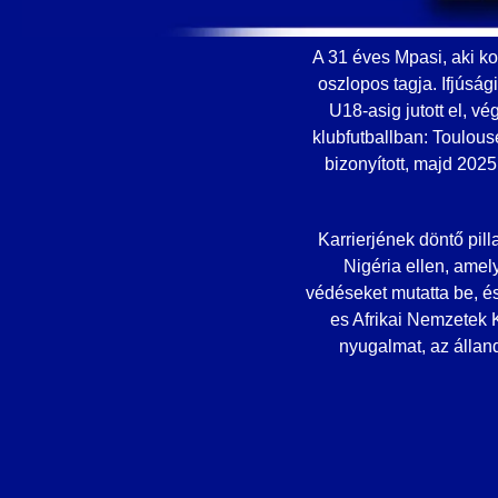
A 31 éves Mpasi, aki k
oszlopos tagja. Ifjúság
U18-asig jutott el, v
klubfutballban: Toulou
bizonyított, majd 2025
Karrierjének döntő pil
Nigéria ellen, amel
védéseket mutatta be, és
es Afrikai Nemzetek 
nyugalmat, az álland