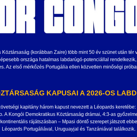
Köztársaság (korábban Zaire) több mint 50 év szünet után tér 
népesebb országa hatalmas labdarúgó-potenciállal rendelkezik,
s. Az első mérkőzés Portugália ellen közvetlen minőségi próbat
ÖZTÁRSASÁG KAPUSAI A 2026-OS LA
övetségi kapitány három kapust nevezett a Léopards keretébe: 
o. A Kongói Demokratikus Köztársaság drámai, 4:3-as győzelmet
erkontinentális rájátszásban – Mpasi döntő szerepet játszott ebb
Léopards Portugáliával, Uruguayjal és Tanzániával találkozik.