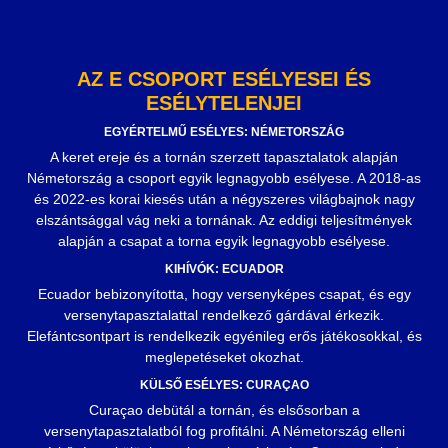
AZ E CSOPORT ESÉLYESEI ÉS
ESÉLYTELENJEI
EGYÉRTELMŰ ESÉLYES: NÉMETORSZÁG
A keret ereje és a tornán szerzett tapasztalatok alapján
Németország a csoport egyik legnagyobb esélyese. A 2018-as
és 2022-es korai kiesés után a négyszeres világbajnok nagy
elszántsággal vág neki a tornának. Az eddigi teljesítmények
alapján a csapat a torna egyik legnagyobb esélyese.
KIHÍVÓK: ECUADOR
Ecuador bebizonyította, hogy versenyképes csapat, és egy
versenytapasztalattal rendelkező gárdával érkezik.
Elefántcsontpart is rendelkezik egyénileg erős játékosokkal, és
meglepetéseket okozhat.
KÜLSŐ ESÉLYES: CURAÇAO
Curaçao debütál a tornán, és elsősorban a
versenytapasztalatból fog profitálni. A Németország elleni