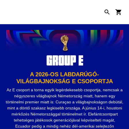
A 2026-OS LABDARÚGÓ-
VILÁGBAJNOKSÁG E CSOPORTJA
Az E csoport a torna egyik legérdekesebb csoportja, nemcsak a
négyszeres világbajnok Németország miatt, hanem egy
történelmi premier miatt is: Curaçao a világbajnokságon debütál,
mint a döntő szakasz legkisebb országa. A június 14-i, houstoni
mérkőzés Németországgal történelmet ír. Elefántcsontpart
tehetséges játékosok generációjával képviselteti magát,
Ecuador pedig a mindig nehéz dél-amerikai selejtezőn