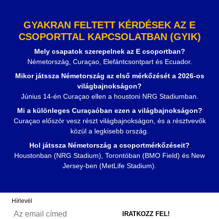
GYAKRAN FELTETT KÉRDÉSEK AZ E
CSOPORTTAL KAPCSOLATBAN (GYIK)
Mely csapatok szerepelnek az E csoportban?
Németország, Curaçao, Elefántcsontpart és Ecuador.
Mikor játssza Németország az első mérkőzését a 2026-os
világbajnokságon?
Június 14-én Curaçao ellen a houstoni NRG Stadiumban.
Mi a különleges Curaçaóban ezen a világbajnokságon?
Curaçao először vesz részt világbajnokságon, és a résztvevők
közül a legkisebb ország.
Hol játssza Németország a csoportmérkőzéseit?
Houstonban (NRG Stadium), Torontóban (BMO Field) és New
Jersey-ben (MetLife Stadium).
Hírlevél