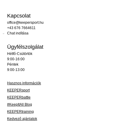
Kapcsolat
office@keepersport.hu
+43 676 7664611
Chat indítása
Ügyfélszolgálat
Hétfő-Csütörtök
9:00-16:00
Péntek
9:00-13:00
Hasznos információk
KEEPERsport
KEEPERbattle
#KeepItAll Blog
KEEPERtraining
Kedvező ajánlatok