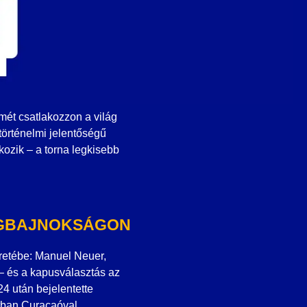
mét csatlakozzon a világ
történelmi jelentőségű
ozik – a torna legkisebb
ÁGBAJNOKSÁGON
retébe: Manuel Neuer,
– és a kapusválasztás az
4 után bejelentette
tban Curaçaóval,