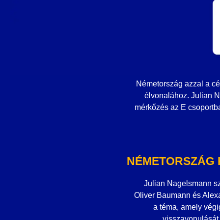
Németország azzal a cél
élvonalához. Julian N
mérkőzés az E csoportba
NÉMETORSZÁG 
Julian Nagelsmann sz
Oliver Baumann és Alexa
a téma, amely végi
visszavonulását