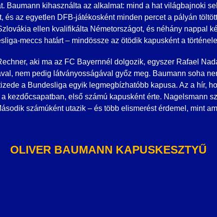
tat. Baumann kihasználta az alkalmat: mind a hat világbajnoki sel
t, és az egyetlen DFB-játékosként minden percet a pályán tölt
lovákia ellen kvalifikálta Németországot, és néhány nappal k
liga-meccs határt – mindössze az ötödik kapusként a történe
echner, aki ma az FC Bayernnél dolgozik, egyszer Rafael Nadal
gával, nem pedig látványosságával győz meg. Baumann soha ne
tizede a Bundesliga egyik legmegbízhatóbb kapusa. Az a hír, h
ét a kezdőcsapatban, első számú kapusként érte. Nagelsmann sz
ásodik számúként utazik – és több elismerést érdemel, mint a
OLIVER BAUMANN KAPUSKESZTYŰ