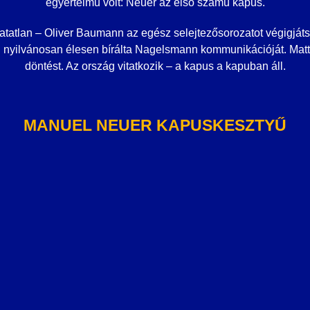
egyértelmű volt: Neuer az első számú kapus.
hatatlan – Oliver Baumann az egész selejtezősorozatot végigjátsz
l nyilvánosan élesen bírálta Nagelsmann kommunikációját. Mat
döntést. Az ország vitatkozik – a kapus a kapuban áll.
MANUEL NEUER KAPUSKESZTYŰ