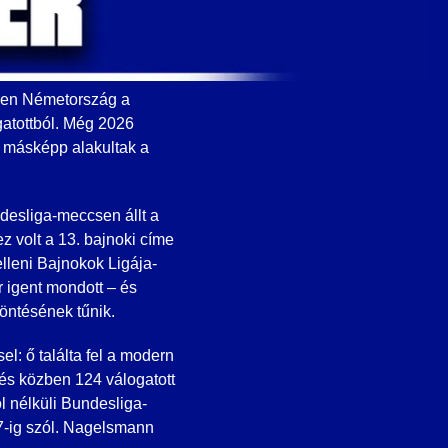
yen Németország a
gatottból. Még 2026
s másképp alakultak a
desliga-meccsen állt a
 volt a 13. bajnoki címe
lleni Bajnokok Ligája-
 igent mondott – és
döntésének tűnik.
l: ő találta fel a modern
 és közben 124 válogatott
l nélküli Bundesliga-
27-ig szól. Nagelsmann