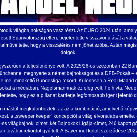
ötödik világbajnokságán vesz részt. Az EURO 2024 után, amel
sett Spanyolország ellen, bejelentette visszavonulását a válo
rtelművé tette, hogy a visszatérés nem jöhet szóba. Aztán mégi
dolgok.
gyszerűen a teljesítménye volt. A 2025/26-os szezonban 22 Bun
nchennel megnyerte a német bajnokságot és a DFB-Pokalt – ez
elme, mindkettő Bundesliga-rekord. Különösen a Real Madrid e
k sokat a médiában. Nagelsmannnak ez elég volt. Felhívta, Neuer
lentette, hogy ez a pillanat karrierje legfontosabb igent jelentő 
 mástól megkülönbözteti, az az a kombináció, amelyet ő képvise
ost, a „sweeper keeper” koncepciót a világ élvonalába emelte,
es világbajnoki címet, két Bajnokok Ligája-címet, 246 kapott gó
n további rekordot gyűjtött. A Bayernnel kötött szerződése 20