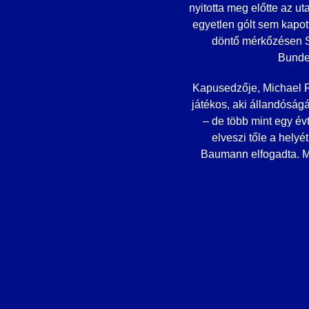
nyitotta meg előtte az u
egyetlen gólt sem kapot
döntő mérkőzésen Sz
Bundes
Kapusedzője, Michael R
játékos, aki állandósá
– de több mint egy év
elveszi tőle a hely
Baumann elfogadta. M