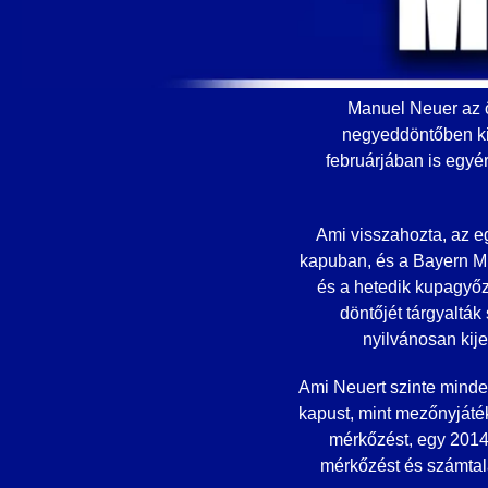
Manuel Neuer az 
negyeddöntőben kie
februárjában is egyé
Ami visszahozta, az e
kapuban, és a Bayern Mü
és a hetedik kupagyőz
döntőjét tárgyaltá
nyilvánosan kije
Ami Neuert szinte minden
kapust, mint mezőnyjáték
mérkőzést, egy 2014-
mérkőzést és számtala