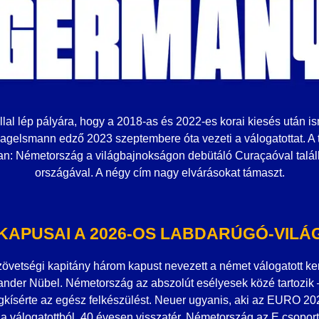
lal lép pályára, hogy a 2018-as és 2022-es korai kiesés után is
agelsmann edző 2023 szeptembere óta vezeti a válogatottat. A 
n: Németország a világbajnokságon debütáló Curaçaóval találk
országával. A négy cím nagy elvárásokat támaszt.
KAPUSAI A 2026-OS LABDARÚGÓ-VIL
övetségi kapitány három kapust nevezett a német válogatott ke
nder Nübel. Németország az abszolút esélyesek közé tartozik 
gkísérte az egész felkészülést. Neuer ugyanis, aki az EURO 202
 a válogatottból, 40 évesen visszatér. Németország az E csopor