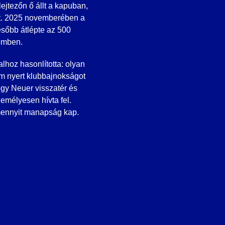
ejtezőn ő állt a kapuban,
ött. 2025 novemberében a
ésőbb átlépte az 500
lemben.
hoz hasonlította: olyan
m nyert klubbajnokságot
ogy Neuer visszatér és
emélyesen hívta fel.
mennyit manapság kap.