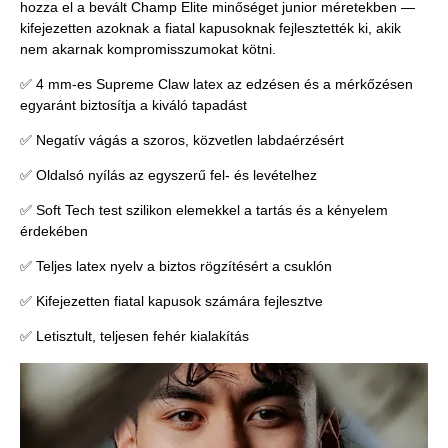
hozza el a bevált Champ Elite minőséget junior méretekben —
kifejezetten azoknak a fiatal kapusoknak fejlesztették ki, akik
nem akarnak kompromisszumokat kötni.
✅ 4 mm-es Supreme Claw latex az edzésen és a mérkőzésen
egyaránt biztosítja a kiváló tapadást
✅ Negatív vágás a szoros, közvetlen labdaérzésért
✅ Oldalsó nyílás az egyszerű fel- és levételhez
✅ Soft Tech test szilikon elemekkel a tartás és a kényelem
érdekében
✅ Teljes latex nyelv a biztos rögzítésért a csuklón
✅ Kifejezetten fiatal kapusok számára fejlesztve
✅ Letisztult, teljesen fehér kialakítás