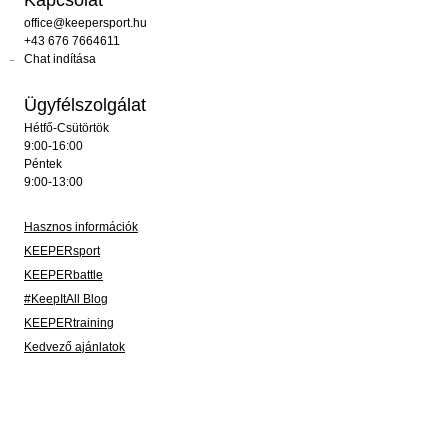
office@keepersport.hu
+43 676 7664611
Chat indítása
Ügyfélszolgálat
Hétfő-Csütörtök
9:00-16:00
Péntek
9:00-13:00
Hasznos információk
KEEPERsport
KEEPERbattle
#KeepItAll Blog
KEEPERtraining
Kedvező ajánlatok