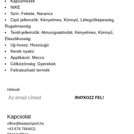
Kapusmezek
NIKE
Szín: Fekete, Narancs
Cipő jellemzők: Kényelmes, Könnyű, Lélegzőképesség,
Rugalmasság
Textil-jellemzők: Atmungsaktivität, Kényelmes, Könnyű,
Elasztikusság
Ujj-hossz: Hoszúujjú
Kerek nyakú
Applikáció: Meccs
Célközönség: Gyerekek
Feliratozható termék
Hírlevél
Kapcsolat
office@keepersport.hu
+43 676 7664611