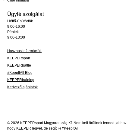
Chat indítása
Ügyfélszolgálat
Hétfő-Csütörtök
9:00-16:00
Péntek
9:00-13:00
Hasznos információk
KEEPERsport
KEEPERbattle
#KeepItAll Blog
KEEPERtraining
Kedvező ajánlatok
© 2026 KEEPERsport Magyarország Kft Nem kell őrültnek lenned, ahhoz
hogy KEEPER legyél, de segít ;-) #KeepItAll