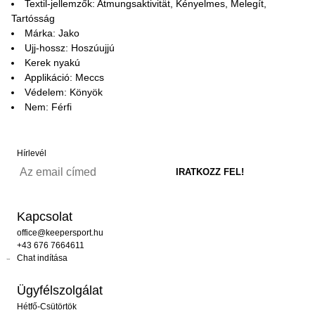
Textil-jellemzők: Atmungsaktivität, Kényelmes, Melegít,
Tartósság
Márka: Jako
Ujj-hossz: Hoszúujjú
Kerek nyakú
Applikáció: Meccs
Védelem: Könyök
Nem: Férfi
Hírlevél
Kapcsolat
office@keepersport.hu
+43 676 7664611
Chat indítása
Ügyfélszolgálat
Hétfő-Csütörtök