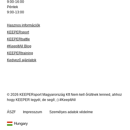
9:00-16:00
Péntek
9:00-13:00
Hasznos információk
KEEPERsport
KEEPERbattle
#KeepItAll Blog
KEEPERtraining
Kedvező ajánlatok
© 2026 KEEPERsport Magyarország Kft Nem kell őrültnek lenned, ahhoz
hogy KEEPER legyél, de segít ;-) #KeepItAll
ÁSZF
Impresszum
Személyes adatok védelme
Hungary