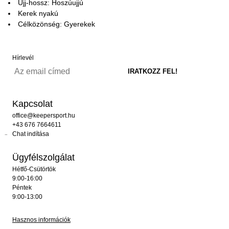
Ujj-hossz: Hoszúujjú
Kerek nyakú
Célközönség: Gyerekek
Hírlevél
Kapcsolat
office@keepersport.hu
+43 676 7664611
Chat indítása
Ügyfélszolgálat
Hétfő-Csütörtök
9:00-16:00
Péntek
9:00-13:00
Hasznos információk