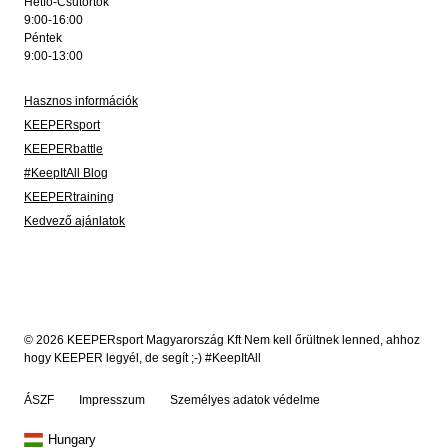
Hétfő-Csütörtök
9:00-16:00
Péntek
9:00-13:00
Hasznos információk
KEEPERsport
KEEPERbattle
#KeepItAll Blog
KEEPERtraining
Kedvező ajánlatok
© 2026 KEEPERsport Magyarország Kft Nem kell őrültnek lenned, ahhoz
hogy KEEPER legyél, de segít ;-) #KeepItAll
ÁSZF
Impresszum
Személyes adatok védelme
Hungary