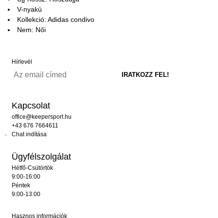
V-nyakú
Kollekció: Adidas condivo
Nem: Női
Hírlevél
Kapcsolat
office@keepersport.hu
+43 676 7664611
Chat indítása
Ügyfélszolgálat
Hétfő-Csütörtök
9:00-16:00
Péntek
9:00-13:00
Hasznos információk