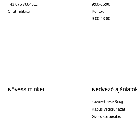
+43 676 7664611
9:00-16:00
Chat indítása
Péntek
9:00-13:00
Kövess minket
Kedvező ajánlatok
Garantált minőség
Kapus védőruházat
Gyors kézbesítés
Profi feliratozás
Exkluzív kesztyűk
Akciós csomagok