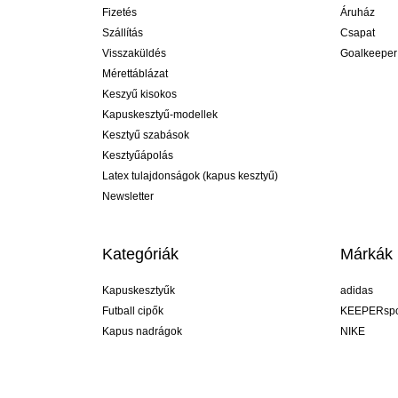
Fizetés
Áruház
Szállítás
Csapat
Visszaküldés
Goalkeeper
Mérettáblázat
Keszyű kisokos
Kapuskesztyű-modellek
Kesztyű szabások
Kesztyűápolás
Latex tulajdonságok (kapus kesztyű)
Newsletter
Kategóriák
Márkák
Kapuskesztyűk
adidas
Futball cipők
KEEPERspo
Kapus nadrágok
NIKE
Kapusmezek
Puma
Kapus alánadrág
REUSCH
Sells Goal