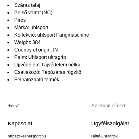
Száraz talaj
Belső varrat (NC)
Piros
Márka: uhlsport
Kollekció: uhlsport Fangmaschine
Weight: 384
Country of origin: IN
Palm: Uhlsport ultragrip
Ujjvédelem: Ujjvédelem nélkül
Csatlakozó: Tépőzáras rögzítő
Feliratozható termék
Hírlevél
Kapcsolat
Ügyfélszolgálat
office@keepersport.hu
Hétfő-Csütörtök