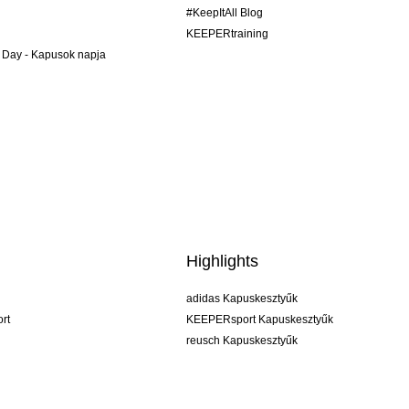
#KeepItAll Blog
KEEPERtraining
 Day - Kapusok napja
Highlights
adidas Kapuskesztyűk
rt
KEEPERsport Kapuskesztyűk
reusch Kapuskesztyűk
uhlsport Kapuskesztyűk
rehab Kapuskesztyűk
keeper
NIKE Kapuskesztyűk