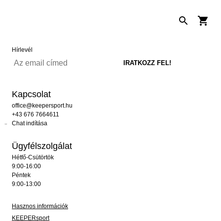
Hírlevél
Kapcsolat
office@keepersport.hu
+43 676 7664611
Chat indítása
Ügyfélszolgálat
Hétfő-Csütörtök
9:00-16:00
Péntek
9:00-13:00
Hasznos információk
KEEPERsport