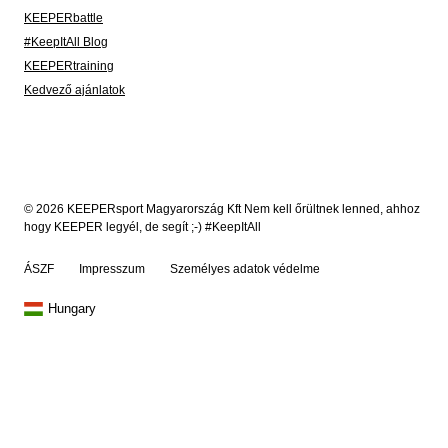
KEEPERbattle
#KeepItAll Blog
KEEPERtraining
Kedvező ajánlatok
© 2026 KEEPERsport Magyarország Kft Nem kell őrültnek lenned, ahhoz
hogy KEEPER legyél, de segít ;-) #KeepItAll
ÁSZF
Impresszum
Személyes adatok védelme
Hungary