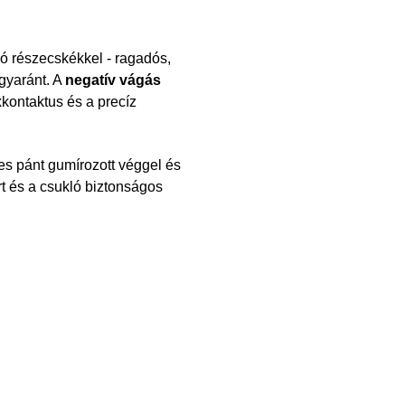
ó részecskékkel - ragadós,
gyaránt. A
negatív vágás
xkontaktus és a precíz
jes pánt gumírozott véggel és
t és a csukló biztonságos