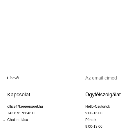
Hírlevél
Kapcsolat
Ügyfélszolgálat
office@keepersport.hu
Hétfő-Csütörtök
+43 676 7664611
9:00-16:00
Chat indítása
Péntek
9:00-13:00