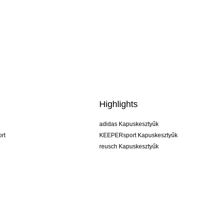
Highlights
adidas Kapuskesztyűk
rt
KEEPERsport Kapuskesztyűk
reusch Kapuskesztyűk
uhlsport Kapuskesztyűk
rehab Kapuskesztyűk
keeper
NIKE Kapuskesztyűk
PUMA Kapuskesztyűk
SELLS Kapuskesztyűk