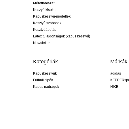
Mérettáblázat
Keszyű kisokos
Kapuskesztyű-modellek
Kesztyű szabások
Kesztyűápolás
Latex tulajdonságok (kapus kesztyű)
Newsletter
Kategóriák
Márkák
Kapuskesztyűk
adidas
Futball cipők
KEEPERspo
Kapus nadrágok
NIKE
Kapusmezek
Puma
Kapus alánadrág
REUSCH
Sells Goal
uhlsport
Elite Sport
rehab