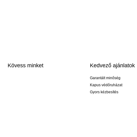
Kövess minket
Kedvező ajánlatok
Garantált minőség
Kapus védőruházat
Gyors kézbesítés
Profi feliratozás
Exkluzív kesztyűk
Akciós csomagok