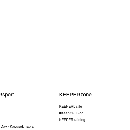
sport
KEEPERzone
KEEPERbattle
#KeepItAll Blog
KEEPERtraining
 Day - Kapusok napja