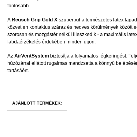
fontosabb.
A
Reusch Grip Gold X
szuperpuha természetes latex tapad
közvetlen kontaktus száraz és nedves körülmények között e
szorosan és mozgástér nélkül illeszkedik - a maximális late
labdaérzékelés érdekében minden ujjon.
Az
AirVentSystem
biztosítja a folyamatos légkeringést. Tel
húzózárral ellátott rugalmas mandzsetta a könnyű belépésér
tartásáért.
AJÁNLOTT TERMÉKEK: