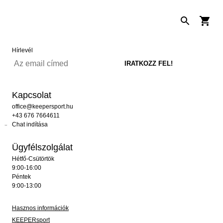
Hírlevél
Kapcsolat
office@keepersport.hu
+43 676 7664611
Chat indítása
Ügyfélszolgálat
Hétfő-Csütörtök
9:00-16:00
Péntek
9:00-13:00
Hasznos információk
KEEPERsport