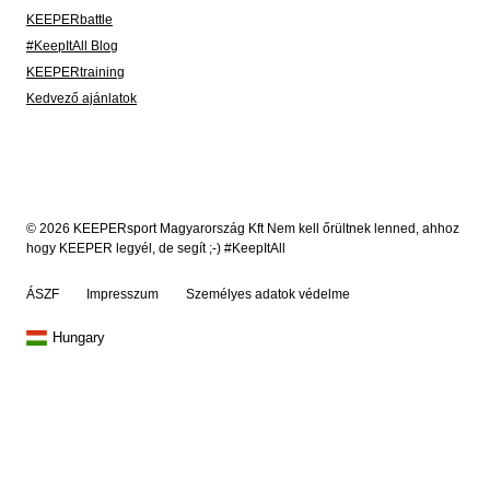
KEEPERbattle
#KeepItAll Blog
KEEPERtraining
Kedvező ajánlatok
© 2026 KEEPERsport Magyarország Kft Nem kell őrültnek lenned, ahhoz
hogy KEEPER legyél, de segít ;-) #KeepItAll
ÁSZF
Impresszum
Személyes adatok védelme
Hungary