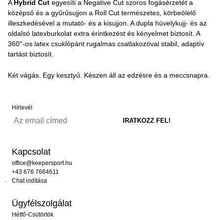
A
Hybrid Cut
egyesíti a Negative Cut szoros fogásérzetét a
középső és a gyűrűsujjon a Roll Cut természetes, körbeölelő
illeszkedésével a mutató- és a kisujjon. A dupla hüvelykujj- és az
oldalsó latexburkolat extra érintkezést és kényelmet biztosít. A
360°-os latex csuklópánt rugalmas csatlakozóval stabil, adaptív
tartást biztosít.
Két vágás. Egy kesztyű. Készen áll az edzésre és a meccsnapra.
Hírlevél
Kapcsolat
office@keepersport.hu
+43 676 7664611
Chat indítása
Ügyfélszolgálat
Hétfő-Csütörtök