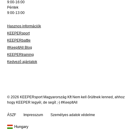
9:00-16:00
Péntek
9:00-13:00
Hasznos információk
KEEPERsport
KEEPERbattle
#KeepItAll Blog
KEEPERtraining
Kedvező ajánlatok
© 2026 KEEPERsport Magyarország Kft Nem kell őrültnek lenned, ahhoz
hogy KEEPER legyél, de segít ;-) #KeepItAll
ÁSZF
Impresszum
Személyes adatok védelme
Hungary