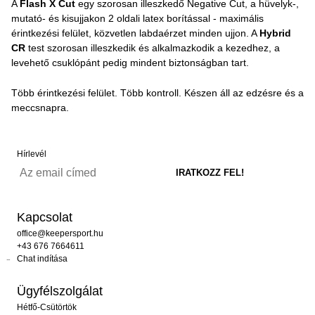
A
Flash X Cut
egy szorosan illeszkedő Negative Cut, a hüvelyk-,
mutató- és kisujjakon 2 oldali latex borítással - maximális
érintkezési felület, közvetlen labdaérzet minden ujjon. A
Hybrid
CR
test szorosan illeszkedik és alkalmazkodik a kezedhez, a
levehető csuklópánt pedig mindent biztonságban tart.
Több érintkezési felület. Több kontroll. Készen áll az edzésre és a
meccsnapra.
Hírlevél
Kapcsolat
office@keepersport.hu
+43 676 7664611
Chat indítása
Ügyfélszolgálat
Hétfő-Csütörtök