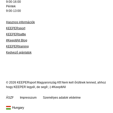
9:00-16:00
Péntek
9:00-13:00
Hasznos információk
KEEPERsport
KEEPERbattle
#KeepItAll Blog
KEEPERtraining
Kedvező ajánlatok
© 2026 KEEPERsport Magyarország Kft Nem kell őrültnek lenned, ahhoz
hogy KEEPER legyél, de segít ;-) #KeepItAll
ÁSZF
Impresszum
Személyes adatok védelme
Hungary