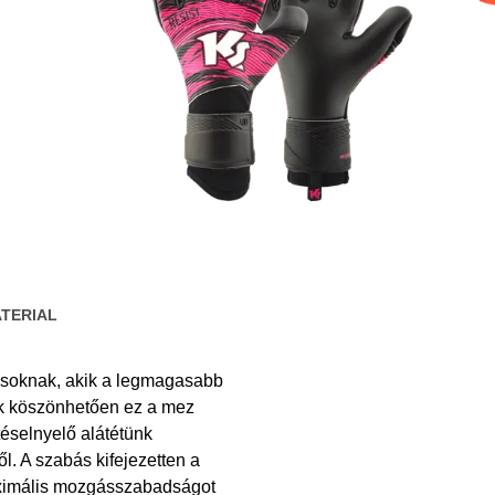
PowerPadded 3/4 Kids
adidas
adidas Predator Elite FG
TERIAL
pusoknak, akik a legmagasabb
ak köszönhetően ez a mez
téselnyelő alátétünk
l. A szabás kifejezetten a
aximális mozgásszabadságot