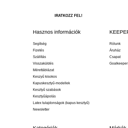
Hasznos információk
KEEPER
Segítség
Rólunk
Fizetés
Áruház
Szállítás
Csapat
Visszaküldés
Goalkeeper
Mérettáblázat
Keszyű kisokos
Kapuskesztyű-modellek
Kesztyű szabások
Kesztyűápolás
Latex tulajdonságok (kapus kesztyű)
Newsletter
Kategóriák
Márkák