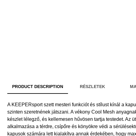
PRODUCT DESCRIPTION
RÉSZLETEK
MA
A KEEPERsport szett mesteri funkciót és stílust kínál a ka
szinten szeretnének játszani. A vékony Cool Mesh anyagn
készlet lélegző, és kellemesen hűvösen tartja testedet. Az ü
alkalmazása a térdre, csípőre és könyökre védi a sérülésektő
kapusok számára lett kialakítva annak érdekében, hogy m