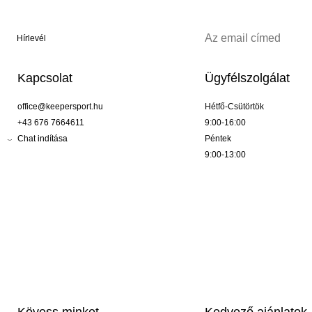
Hírlevél
Kapcsolat
Ügyfélszolgálat
office@keepersport.hu
Hétfő-Csütörtök
+43 676 7664611
9:00-16:00
Chat indítása
Péntek
9:00-13:00
Kövess minket
Kedvező ajánlatok