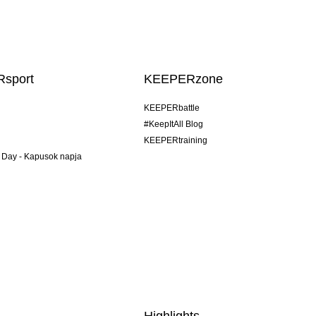
sport
KEEPERzone
KEEPERbattle
#KeepItAll Blog
KEEPERtraining
 Day - Kapusok napja
Highlights