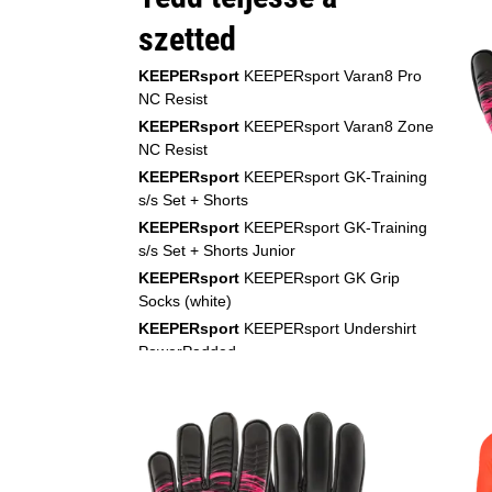
szetted
KEEPERsport
KEEPERsport Varan8 Pro
NC Resist
KEEPERsport
KEEPERsport Varan8 Zone
NC Resist
KEEPERsport
KEEPERsport GK-Training
s/s Set + Shorts
KEEPERsport
KEEPERsport GK-Training
s/s Set + Shorts Junior
KEEPERsport
KEEPERsport GK Grip
Socks (white)
KEEPERsport
KEEPERsport Undershirt
PowerPadded
KEEPERsport
KEEPERsport Undershirt
PowerPadded Kids
KEEPERsport
KEEPERsport Underpants
PowerPadded 3/4
KEEPERsport
KEEPERsport Underpants