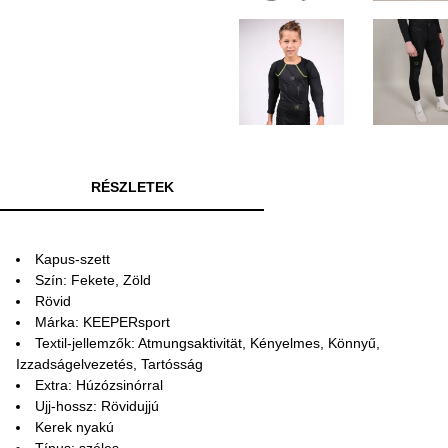
RÉSZLETEK
Kapus-szett
Szín: Fekete, Zöld
Rövid
Márka: KEEPERsport
Textil-jellemzők: Atmungsaktivität, Kényelmes, Könnyű,
Izzadságelvezetés, Tartósság
Extra: Húzózsinórral
Ujj-hossz: Rövidujjú
Kerek nyakú
Típus: széles