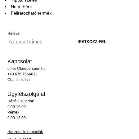
Nem: Férfi
Feliratozható termék
Hírlevél
Kapcsolat
office@keepersport.hu
+43 676 7664611
Chat indítása
Ügyfélszolgálat
Hétfő-Csütörtök
9:00-16:00
Péntek
9:00-13:00
Hasznos információk