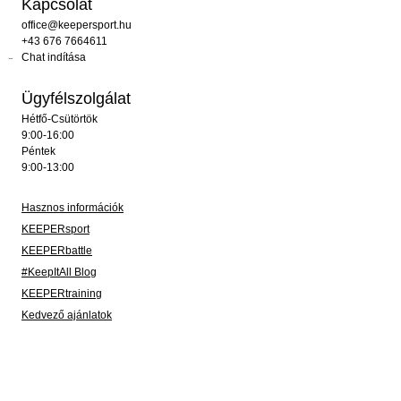
Kapcsolat
office@keepersport.hu
+43 676 7664611
Chat indítása
Ügyfélszolgálat
Hétfő-Csütörtök
9:00-16:00
Péntek
9:00-13:00
Hasznos információk
KEEPERsport
KEEPERbattle
#KeepItAll Blog
KEEPERtraining
Kedvező ajánlatok