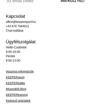
Kapcsolat
office@keepersport.hu
+43 676 7664611
Chat indítása
Ügyfélszolgálat
Hétfő-Csütörtök
9:00-16:00
Péntek
9:00-13:00
Hasznos információk
KEEPERsport
KEEPERbattle
#KeepItAll Blog
KEEPERtraining
Kedvező ajánlatok