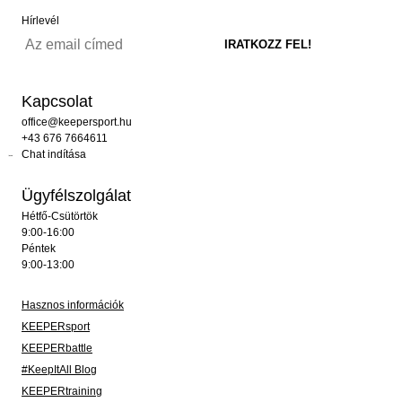
Hírlevél
Kapcsolat
office@keepersport.hu
+43 676 7664611
Chat indítása
Ügyfélszolgálat
Hétfő-Csütörtök
9:00-16:00
Péntek
9:00-13:00
Hasznos információk
KEEPERsport
KEEPERbattle
#KeepItAll Blog
KEEPERtraining