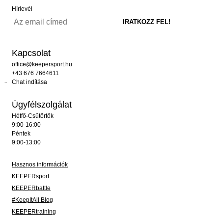
Hírlevél
Kapcsolat
office@keepersport.hu
+43 676 7664611
Chat indítása
Ügyfélszolgálat
Hétfő-Csütörtök
9:00-16:00
Péntek
9:00-13:00
Hasznos információk
KEEPERsport
KEEPERbattle
#KeepItAll Blog
KEEPERtraining