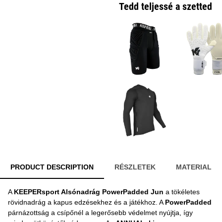
Tedd teljessé a szetted
PRODUCT DESCRIPTION
RÉSZLETEK
MATERIAL
A
KEEPERsport Alsónadrág PowerPadded Jun
a tökéletes
rövidnadrág a kapus edzésekhez és a játékhoz. A
PowerPadded
párnázottság a csípőnél a legerősebb védelmet nyújtja, így