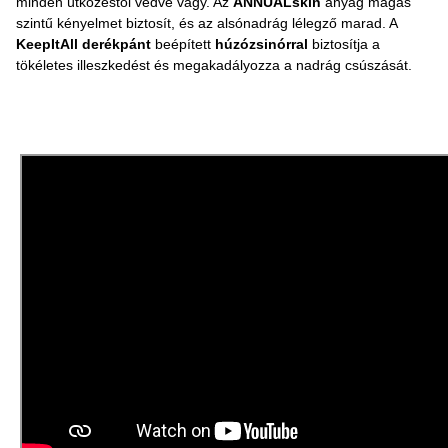
minden ütközéstől védve vagy. Az
ANNUALskin
anyag magas
szintű kényelmet biztosít, és az alsónadrág lélegző marad. A
KeepItAll derékpánt
beépített
húzózsinórral
biztosítja a
tökéletes illeszkedést és megakadályozza a nadrág csúszását.