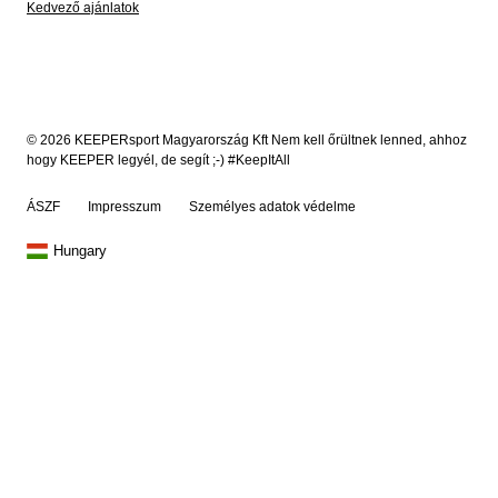
Kedvező ajánlatok
© 2026 KEEPERsport Magyarország Kft Nem kell őrültnek lenned, ahhoz
hogy KEEPER legyél, de segít ;-) #KeepItAll
ÁSZF
Impresszum
Személyes adatok védelme
Hungary