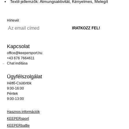
Textil-jellemzők: Atmungsaktivität, Kényelmes, Melegít
Hírlevél
Kapcsolat
office@keepersport.hu
+43 676 7664611
Chat indítása
Ügyfélszolgálat
Hétfő-Csütörtök
9:00-16:00
Péntek
9:00-13:00
Hasznos információk
KEEPERsport
KEEPERbattle